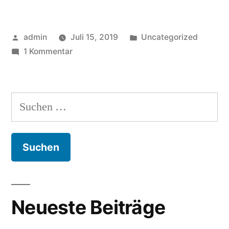
Veröffentlicht
Veröffentlicht
admin
Juli 15, 2019
Uncategorized
von
zu
in
1 Kommentar
Hello
world!
Suchen
nach:
Neueste Beiträge